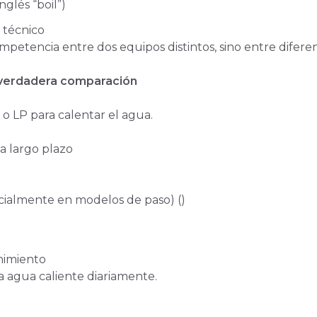
nglés “boil”)
 técnico
mpetencia entre dos equipos distintos, sino entre difere
la verdadera comparación
 o LP para calentar el agua.
 largo plazo
ecialmente en modelos de paso) ()
nimiento
a agua caliente diariamente.