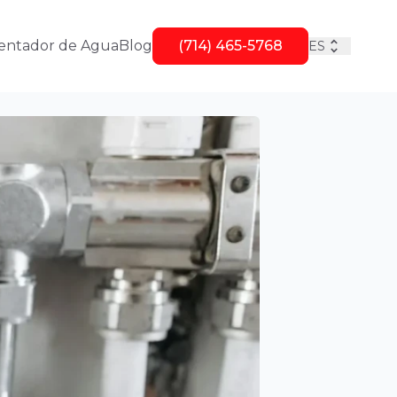
entador de Agua
Blog
(714) 465-5768
ES