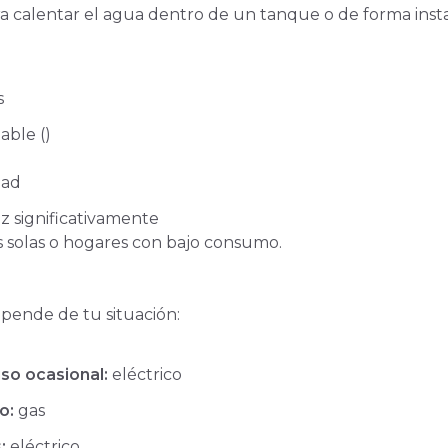
para calentar el agua dentro de un tanque o de forma ins
s
able ()
dad
z significativamente
 solas o hogares con bajo consumo.
pende de tu situación:
o ocasional:
eléctrico
o:
gas
:
eléctrico